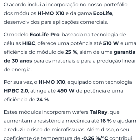
O acordo inclui a incorporação no nosso portefólio
dos
módulos
Hi-MO X10
e da gama
EcoLife
,
desenvolvidos para aplicações comerciais.
O modelo
EcoLife Pro
, baseado na tecnologia de
células
HIBC
, oferece uma potência até
510 W
e uma
eficiência do módulo de
25 %
, além de uma
garantia
de 30 anos
para os materiais e para a produção linear
de energia.
Por sua vez, o
Hi-MO X10
, equipado com tecnologia
HPBC 2.0
, atinge até
490 W
de potência e uma
eficiência de
24 %
.
Estes módulos incorporam wafers
TaiRay
, que
aumentam a resistência mecânica até
16 %
e ajudam
a reduzir o risco de microfissuras. Além disso, o seu
coeficiente de temperatura de
-0,26 %/°C
contribui