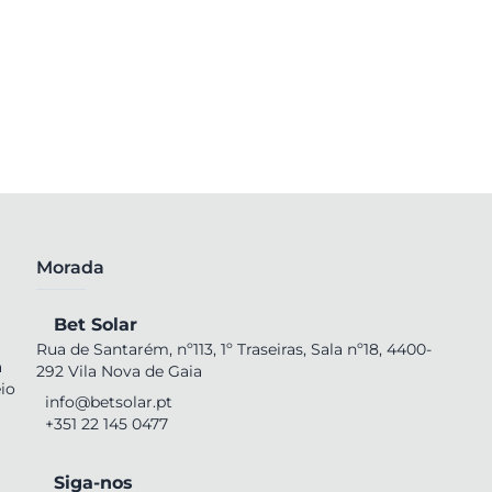
Morada
Bet Solar
Rua de Santarém, nº113, 1º Traseiras, Sala nº18, 4400-
a
292 Vila Nova de Gaia
io
info@betsolar.pt
+351 22 145 0477
Siga-nos