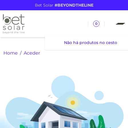
Bet Solar
#BEYONDTHELINE
0
Não há produtos no cesto
Home
Aceder