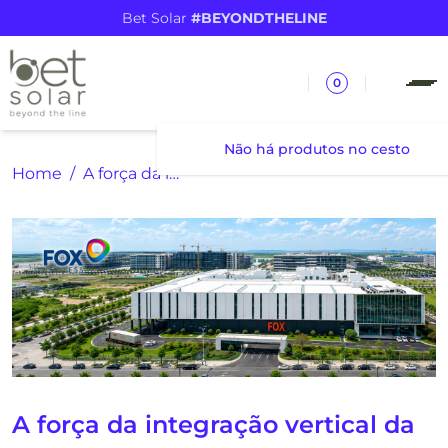
Bet Solar
#BEYONDTHELINE
0
Não há produtos no cesto
Home
A força da integração vertical da Fox ESS
A força da integração vertical da