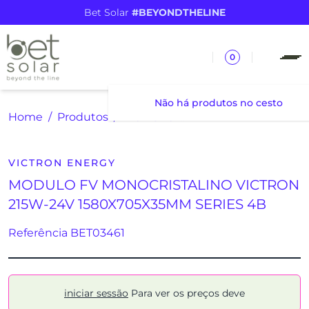
Bet Solar
#BEYONDTHELINE
0
Não há produtos no cesto
Home
Produtos
MODULO FV MONOCRISTALINO VICTRON 215W-24V 1580X705X35MM SERIES 4B
VICTRON ENERGY
MODULO FV MONOCRISTALINO VICTRON
215W-24V 1580X705X35MM SERIES 4B
Referência BET03461
iniciar sessão
Para ver os preços deve