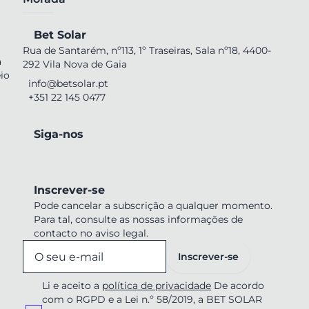
Bet Solar
Rua de Santarém, nº113, 1º Traseiras, Sala nº18, 4400-
a
292 Vila Nova de Gaia
io
info@betsolar.pt
+351 22 145 0477
Siga-nos
Inscrever-se
Pode cancelar a subscrição a qualquer momento.
Para tal, consulte as nossas informações de
contacto no aviso legal.
Inscrever-se
Li e aceito a
política de privacidade
De acordo
com o RGPD e a Lei n.º 58/2019, a BET SOLAR