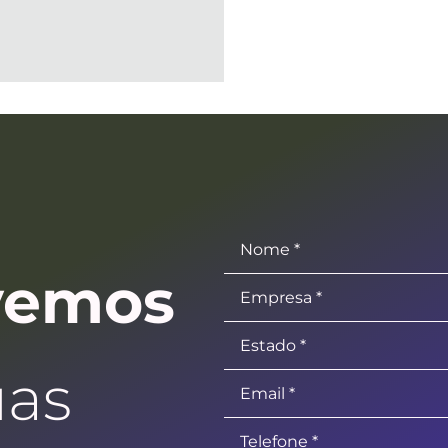
vemos
uas