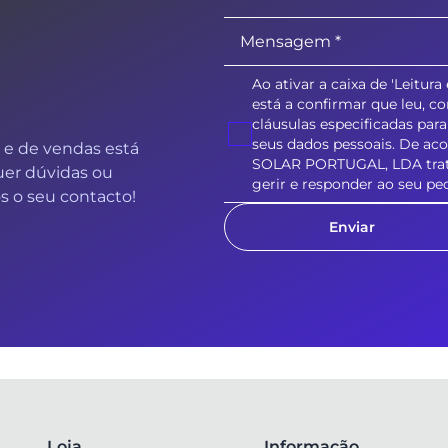
Ao ativar a caixa de 'Leitur
está a confirmar que leu, c
cláusulas especificadas pa
seus dados pessoais. De aco
 e de vendas está
SOLAR PORTUGAL, LDA tratar
uer dúvidas ou
gerir e responder ao seu pe
 o seu contacto!
Enviar
Loja
Informação