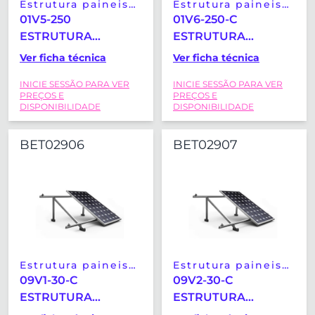
Estrutura paineis
Estrutura paineis
solares
solares
01V5-250
01V6-250-C
ESTRUTURA
ESTRUTURA
COPLANAR TELHA
COPLANAR TELHA
Ver ficha técnica
Ver ficha técnica
HORIZONTAL-
HORIZONTAL-
INICIE SESSÃO PARA VER
INICIE SESSÃO PARA VER
VERTICAL SUNFER
VERTICAL SUNFER
PREÇOS E
PREÇOS E
(2279X1150MM)
(2279X1150MM)
DISPONIBILIDADE
DISPONIBILIDADE
BET02906
BET02907
Estrutura paineis
Estrutura paineis
solares
solares
09V1-30-C
09V2-30-C
ESTRUTURA
ESTRUTURA
SOBREELEVADA
SOBREELEVADA