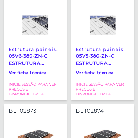
Estrutura paineis
Estrutura paineis
solares
solares
05V6-380-ZN-C
05V5-380-ZN-C
ESTRUTURA
ESTRUTURA
COPLANAR
COPLANAR
Ver ficha técnica
Ver ficha técnica
MICRORAIL
MICRORAIL
INICIE SESSÃO PARA VER
INICIE SESSÃO PARA VER
VERTICAL SUNFER
VERTICAL SUNFER
PREÇOS E
PREÇOS E
(2400X1350MM)
(2400X1350MM)
DISPONIBILIDADE
DISPONIBILIDADE
BET02873
BET02874