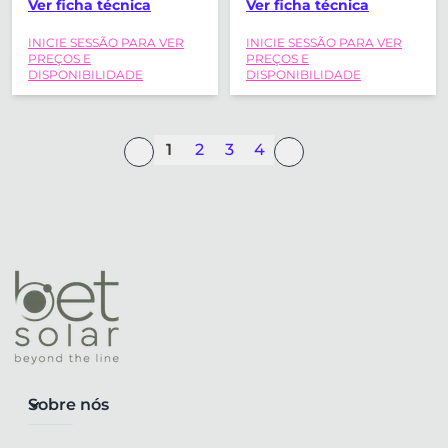
Ver ficha técnica
Ver ficha técnica
VERTICAL 30º
VERTICAL 30º
INICIE SESSÃO PARA VER
INICIE SESSÃO PARA VER
SUNFER
SUNFER
PREÇOS E
PREÇOS E
(2279X1150MM)
(2279X1150MM)
DISPONIBILIDADE
DISPONIBILIDADE
1
2
3
4
Sobre nós