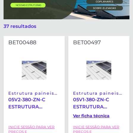
37 resultados
BET00488
BET00497
Estrutura paineis
Estrutura paineis
solares
solares
05V2-380-ZN-C
05V1-380-ZN-C
ESTRUTURA
ESTRUTURA
COPLANAR
COPLANAR
Ver ficha técnica
MICRORAIL
MICRORAIL
INICIE SESSÃO PARA VER
INICIE SESSÃO PARA VER
VERTICAL SUNFER
VERTICAL SUNFER
PREÇOS E
PREÇOS E