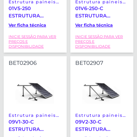
Estrutura paineis
Estrutura paineis
solares
solares
01V5-250
01V6-250-C
ESTRUTURA
ESTRUTURA
COPLANAR TELHA
COPLANAR TELHA
Ver ficha técnica
Ver ficha técnica
HORIZONTAL-
HORIZONTAL-
INICIE SESSÃO PARA VER
INICIE SESSÃO PARA VER
VERTICAL SUNFER
VERTICAL SUNFER
PREÇOS E
PREÇOS E
(2279X1150MM)
(2279X1150MM)
DISPONIBILIDADE
DISPONIBILIDADE
BET02906
BET02907
Estrutura paineis
Estrutura paineis
solares
solares
09V1-30-C
09V2-30-C
ESTRUTURA
ESTRUTURA
SOBREELEVADA
SOBREELEVADA