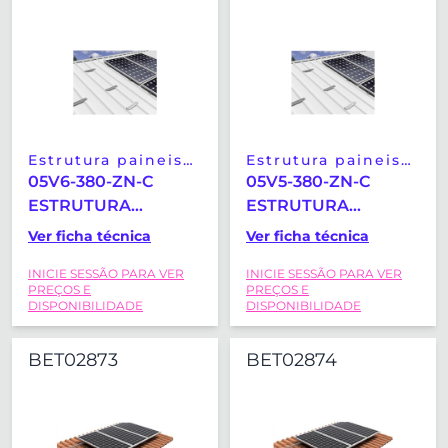
Estrutura paineis
Estrutura paineis
solares
solares
05V6-380-ZN-C
05V5-380-ZN-C
ESTRUTURA
ESTRUTURA
COPLANAR
COPLANAR
Ver ficha técnica
Ver ficha técnica
MICRORAIL
MICRORAIL
INICIE SESSÃO PARA VER
INICIE SESSÃO PARA VER
VERTICAL SUNFER
VERTICAL SUNFER
PREÇOS E
PREÇOS E
(2400X1350MM)
(2400X1350MM)
DISPONIBILIDADE
DISPONIBILIDADE
BET02873
BET02874