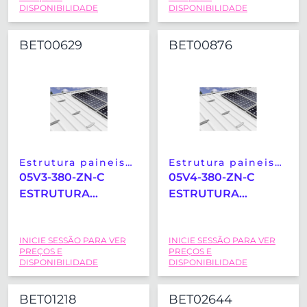
(2400X1350MM)
(2400X1350MM)
DISPONIBILIDADE
DISPONIBILIDADE
BET00629
BET00876
Estrutura paineis
Estrutura paineis
solares
solares
05V3-380-ZN-C
05V4-380-ZN-C
ESTRUTURA
ESTRUTURA
COPLANAR
COPLANAR
MICRORAIL
VERTICAL
INICIE SESSÃO PARA VER
INICIE SESSÃO PARA VER
VERTICAL SUNFER
MICRORAIL SUNFER
PREÇOS E
PREÇOS E
(2400X1350MM)
(2400X1350MM)
DISPONIBILIDADE
DISPONIBILIDADE
BET01218
BET02644