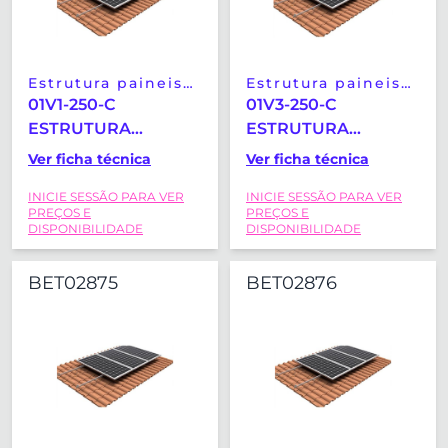
Estrutura paineis
Estrutura paineis
solares
solares
01V1-250-C
01V3-250-C
ESTRUTURA
ESTRUTURA
COPLANAR TELHA
COPLANAR TELHA
Ver ficha técnica
Ver ficha técnica
HORIZONTAL-
HORIZONTAL-
INICIE SESSÃO PARA VER
INICIE SESSÃO PARA VER
VERTICAL SUNFER
VERTICAL SUNFER
PREÇOS E
PREÇOS E
(2279X1150MM)
(2279X1150MM)
DISPONIBILIDADE
DISPONIBILIDADE
BET02875
BET02876