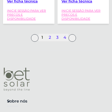
Ver ficha técnica
Ver ficha técnica
VERTICAL 30º
VERTICAL 30º
INICIE SESSÃO PARA VER
INICIE SESSÃO PARA VER
SUNFER
SUNFER
PREÇOS E
PREÇOS E
(2279X1150MM)
(2279X1150MM)
DISPONIBILIDADE
DISPONIBILIDADE
1
2
3
4
Sobre nós