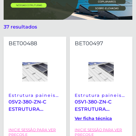
37 resultados
BET00488
BET00497
Estrutura paineis
Estrutura paineis
solares
solares
05V2-380-ZN-C
05V1-380-ZN-C
ESTRUTURA
ESTRUTURA
COPLANAR
COPLANAR
Ver ficha técnica
MICRORAIL
MICRORAIL
INICIE SESSÃO PARA VER
INICIE SESSÃO PARA VER
VERTICAL SUNFER
VERTICAL SUNFER
PREÇOS E
PREÇOS E