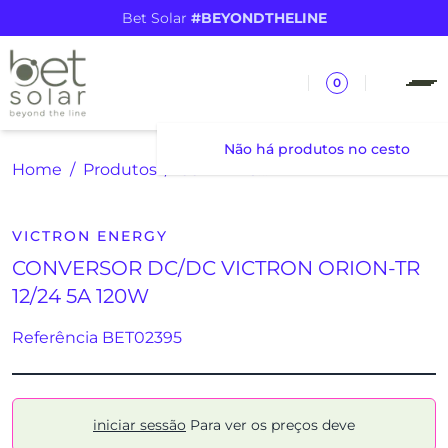
Bet Solar
#BEYONDTHELINE
0
Não há produtos no cesto
Home
Produtos
CONVERSOR DC/DC VICTRON ORION-TR 12/24 5A 120W
VICTRON ENERGY
CONVERSOR DC/DC VICTRON ORION-TR
12/24 5A 120W
Referência BET02395
iniciar sessão
Para ver os preços deve