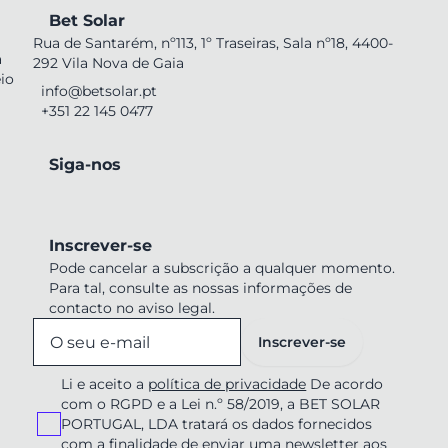
Bet Solar
Rua de Santarém, nº113, 1º Traseiras, Sala nº18, 4400-
a
292 Vila Nova de Gaia
io
info@betsolar.pt
+351 22 145 0477
Siga-nos
Inscrever-se
Pode cancelar a subscrição a qualquer momento.
Para tal, consulte as nossas informações de
contacto no aviso legal.
Inscrever-se
Li e aceito a
política de privacidade
De acordo
com o RGPD e a Lei n.º 58/2019, a BET SOLAR
PORTUGAL, LDA tratará os dados fornecidos
com a finalidade de enviar uma newsletter aos