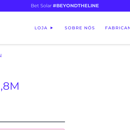
Bet Solar
#BEYONDTHELINE
LOJA
SOBRE NÓS
FABRICA
N
1,8M