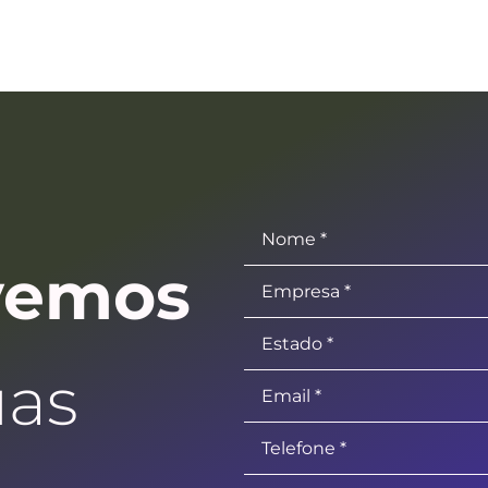
vemos
uas