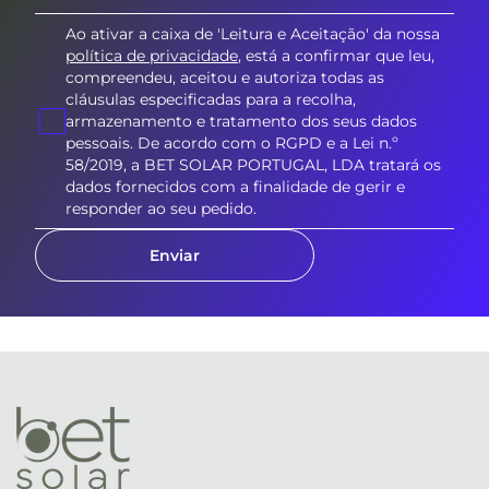
Ao ativar a caixa de 'Leitura e Aceitação' da nossa
política de privacidade
, está a confirmar que leu,
compreendeu, aceitou e autoriza todas as
cláusulas especificadas para a recolha,
armazenamento e tratamento dos seus dados
pessoais. De acordo com o RGPD e a Lei n.º
58/2019, a BET SOLAR PORTUGAL, LDA tratará os
dados fornecidos com a finalidade de gerir e
responder ao seu pedido.
Enviar